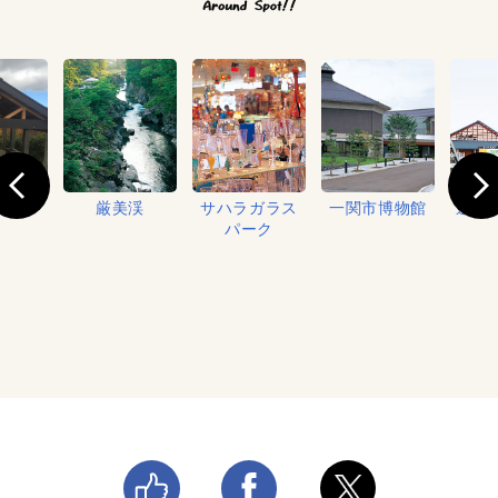
営場
厳美渓
サハラガラス
一関市博物館
道の
パーク