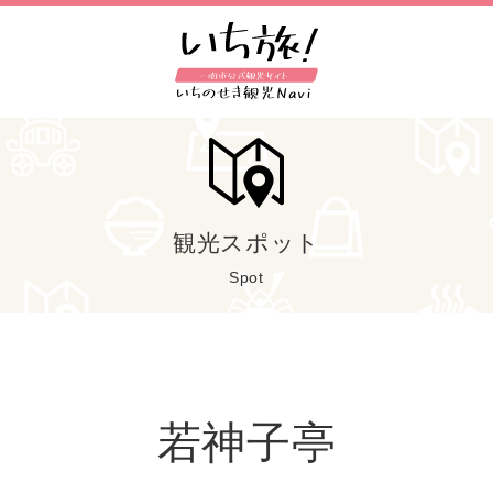
観光スポット
Spot
若神子亭