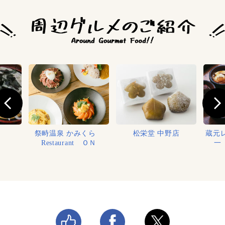
祭畤温泉 かみくら
松栄堂 中野店
蔵元
Restaurant ＯＮ
一