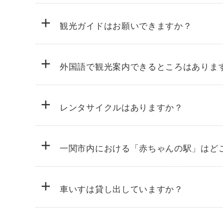
+
観光ガイドはお願いできますか？
+
外国語で観光案内できるところはありま
+
レンタサイクルはありますか？
+
一関市内における「赤ちゃんの駅」はど
時間 9時～17時
+
料金 300円／時間または500円／日
車いすは貸し出していますか？
電話番号 0191-23-2350