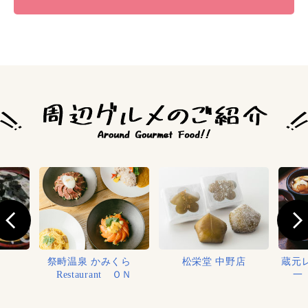
祭畤温泉 かみくら
松栄堂 中野店
蔵元
Restaurant ＯＮ
一