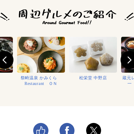
祭畤温泉 かみくら
松栄堂 中野店
蔵元
Restaurant ＯＮ
一