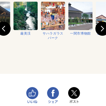
営場
厳美渓
サハラガラス
一関市博物館
道の
パーク