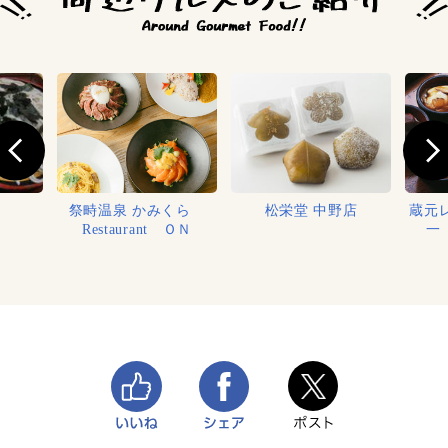
祭畤温泉 かみくら
松栄堂 中野店
蔵元
Restaurant ＯＮ
一