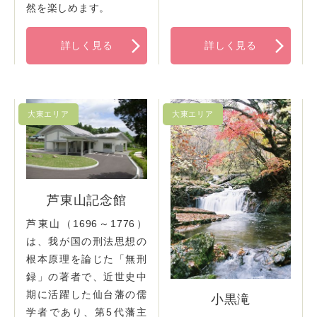
然を楽しめます。
詳しく見る
詳しく見る
芦東山記念館
芦東山（1696～1776）
は、我が国の刑法思想の
根本原理を論じた「無刑
録」の著者で、近世史中
期に活躍した仙台藩の儒
小黒滝
学者であり、第5代藩主