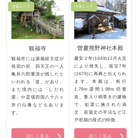
曽慶熊野神社本殿
観福寺
慶安２年(1649)12月火災
観福寺には源義経主従が
により焼失し、延宝7年
投宿の折、四天王の一人
(1679)に再興と伝えられ
亀井六郎重清が残したと
ます。本殿は、桁行
いわれる「笈」があり、
1.79m梁間1.98m切妻
また境内には「しだれ
造。妻入り栩葺きの建物
栗」や霊場四国八十八ヶ
で、虹梁に施された渦
所の仏像などもありま
文、若葉文の手法など江
す。
戸初期の様式の特徴...
詳しく見る
詳しく見る