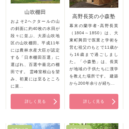
山吹棚田
高野長英の小森塾
およそ2ヘクタールの山
幕末の蘭学者･高野長英
の斜面に約40枚の水田が
（1804～1850）は、大
段々に並ぶ、大原山吹地
東町興田で医業と学術を
区の山吹棚田。平成11年
営む祖父のもとで11歳か
には農林水産大臣が認定
ら16歳まで過ごしまし
する「日本棚田百選」に
た。「小森塾」は、長英
選ばれ、百選中最北の棚
が地域の子供たちに漢学
田です。 霊峰室根山を望
を教えた場所です。 建築
み、初夏には至るところ
から200年余りが経ち...
に菜...
詳しく見る
詳しく見る