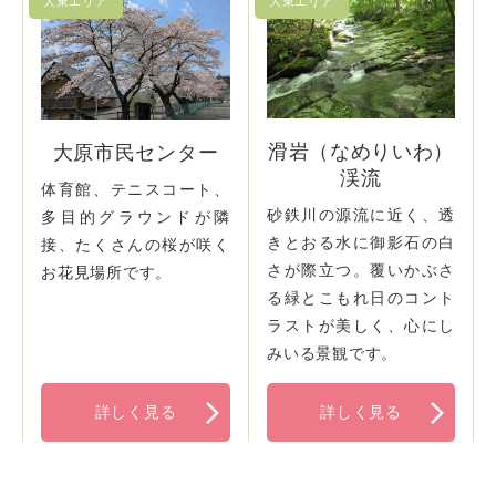
滑岩（なめりいわ）
大原市民センター
渓流
体育館、テニスコート、
砂鉄川の源流に近く、透
多目的グラウンドが隣
きとおる水に御影石の白
接、たくさんの桜が咲く
さが際立つ。覆いかぶさ
お花見場所です。
る緑とこもれ日のコント
ラストが美しく、心にし
みいる景観です。
詳しく見る
詳しく見る