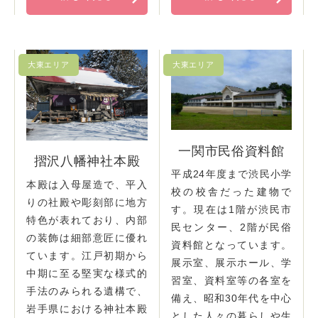
一関市民俗資料館
摺沢八幡神社本殿
平成24年度まで渋民小学
本殿は入母屋造で、平入
校の校舎だった建物で
りの社殿や彫刻部に地方
す。現在は1階が渋民市
特色が表れており、内部
民センター、2階が民俗
の装飾は細部意匠に優れ
資料館となっています。
ています。江戸初期から
展示室、展示ホール、学
中期に至る堅実な様式的
習室、資料室等の各室を
手法のみられる遺構で、
備え、昭和30年代を中心
岩手県における神社本殿
とした人々の暮らしや生