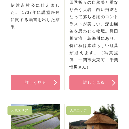
四季折々の自然美と重な
伊達吉村公に仕えまし
り合う大岩、白い飛沫と
た。 1737年に講堂座列
なって落ちる滝のコント
に関する願書を出した結
ラストが美しい、深山幽
果...
谷を思わせる秘境。興田
川支流・鳥海川にあり、
特に秋は素晴らしい紅葉
が迎えます。（写真提
供 一関市大東町 千葉
恒男さん）
詳しく見る
詳しく見る