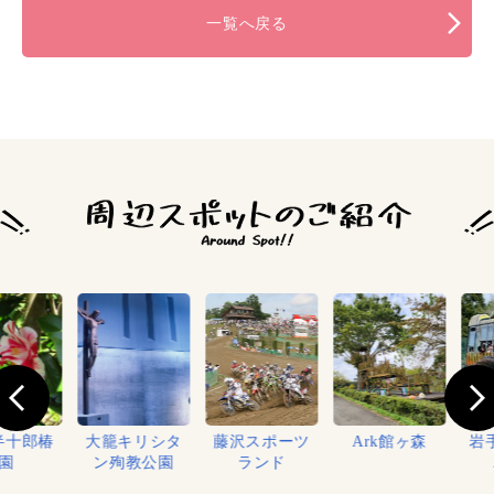
一覧へ戻る
十郎椿
大籠キリシタ
藤沢スポーツ
Ark館ヶ森
岩手
ン殉教公園
ランド