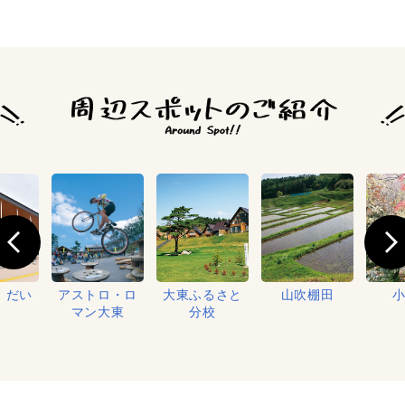
 だい
アストロ・ロ
大東ふるさと
山吹棚田
う
マン大東
分校