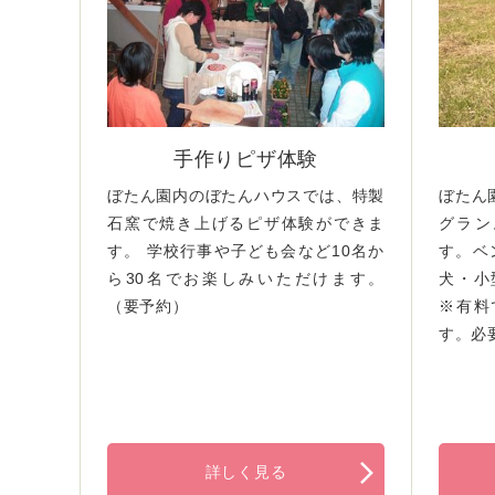
手作りピザ体験
ぼたん園内のぼたんハウスでは、特製
ぼたん
石窯で焼き上げるピザ体験ができま
グラン
す。 学校行事や子ども会など10名か
す。ベ
ら30名でお楽しみいただけます。
犬・小
（要予約）
※有料
す。必
詳しく見る