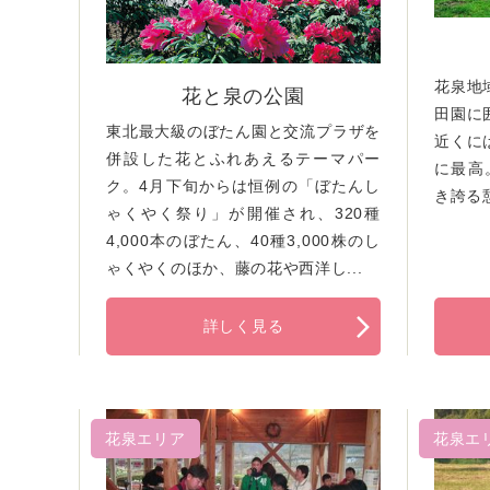
花泉地
花と泉の公園
田園に
東北最大級のぼたん園と交流プラザを
近くに
併設した花とふれあえるテーマパー
に最高
ク。4月下旬からは恒例の「ぼたんし
き誇る
ゃくやく祭り」が開催され、320種
4,000本のぼたん、40種3,000株のし
ゃくやくのほか、藤の花や西洋し...
詳しく見る