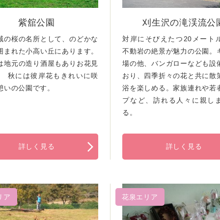
紫舘公園
刈生沢の滝渓流公
域の桜の名所として、のどかな
対岸にそびえたつ20メート
囲まれた小高い丘にあります。
不動岩の絶景が魅力の公園。
は地元の造り酒屋もありお花見
場の他、バンガローなども設
。 秋には彼岸花もきれいに咲
おり、四季折々の花と共に散
憩いの公園です。
浴を楽しめる。家族連れや若
プなど、訪れる人々に親し
る。
詳しく見る
詳しく見る