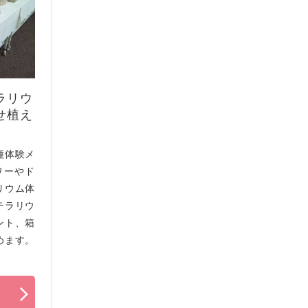
ラリウ
せ植え
種体験メ
ワーやド
リウム体
テラリウ
ント、箱
めます。