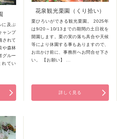
花泉観光栗園（くり拾い）
園
栗ひろいができる観光栗園。 2025年
ルに及ぶ
は9/20～10/13までの期間の土日祝を
キャンプ
開園します。栗の実の落ち具合や天候
備されて
等により休園する事もありますので、
策や森林
お出かけ前に、事務所へお問合せ下さ
者グルー
い。 【お願い】 ...
まれてい
詳しく見る