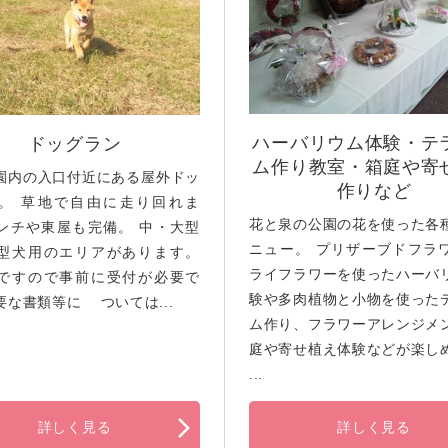
ハーバリウム体験・テ
ドッグラン
ム作り教室・箱庭や寄
園内の入口付近にある屋外ドッ
作りなど
。 草地で自由に走り回れま
花と泉の公園の花を使った各
ンチや東屋も完備。 中・大型
ニュー。 プリザーブドフラ
型犬用のエリアがあります。
ライフラワーを使ったハーバ
ですので事前に受付が必要で
験や多肉植物と小物を使った
要な書類等に ついては...
ム作り、フラワーアレンジメ
庭や寄せ植え体験などが楽し
...
詳しく見る
詳しく見る