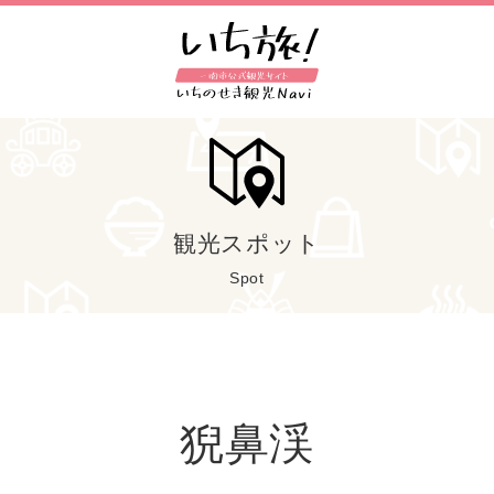
観光スポット
Spot
猊鼻渓