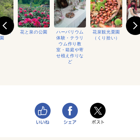
の滝渓
花と泉の公園
ハーバリウム
花泉観光栗園
手作
園
体験・テラリ
（くり拾い）
ウム作り教
室・箱庭や寄
せ植え作りな
ど