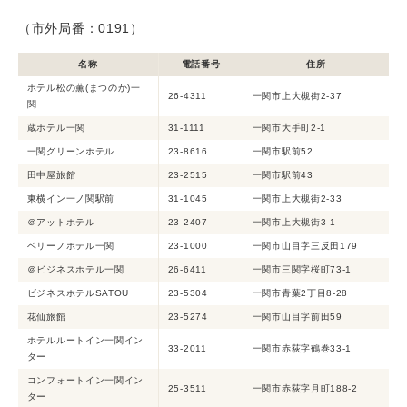
（市外局番：0191）
名称
電話番号
住所
ホテル松の薫(まつのか)一
26-4311
一関市上大槻街2-37
関
蔵ホテル一関
31-1111
一関市大手町2-1
一関グリーンホテル
23-8616
一関市駅前52
田中屋旅館
23-2515
一関市駅前43
東横イン一ノ関駅前
31-1045
一関市上大槻街2-33
＠アットホテル
23-2407
一関市上大槻街3-1
ベリーノホテル一関
23-1000
一関市山目字三反田179
＠ビジネスホテル一関
26-6411
一関市三関字桜町73-1
ビジネスホテルSATOU
23-5304
一関市青葉2丁目8-28
花仙旅館
23-5274
一関市山目字前田59
ホテルルートイン一関イン
33-2011
一関市赤荻字鶴巻33-1
ター
コンフォートイン一関イン
25-3511
一関市赤荻字月町188-2
ター