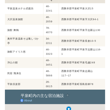
46-
平泉温泉ホテル武蔵坊
西磐井郡平泉町平泉大沢15
2241
46-
大沢温泉旅館
西磐井郡平泉町平泉字大沢94-1
2059
78-
旅館 舞鶴
西磐井郡平泉町平泉字志羅山130
4070
奥州平泉温泉そば庵しづか
34-
西磐井郡平泉町平泉長倉10-5
亭
2211
46-
西磐井郡平泉町平泉字志羅山116-
旅館アイリス悠
3323
1
48-
浄土の館
西磐井郡平泉町平泉毛越248
3451
48-
西磐井郡平泉町平泉志羅山
民宿 飛来住
5866
117−17
26-
平泉倶楽部
西磐井郡平泉町長島前林78
0015