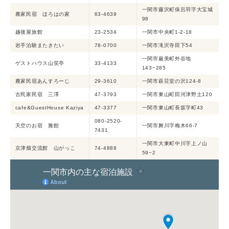
一関市藤沢町保呂羽字大宝城
農家民宿 ほろはの家
63-4639
98
越後屋旅館
23-2534
一関市中央町1-2-18
岩手泊験またきたい
78-0700
一関市滝沢寺田下54
一関市厳美町外谷地
ゲストハウス山笑亭
33-4133
143−285
農家民宿あんすろーじ
29-3610
一関市萩荘堂の沢124-8
古民家民宿 三澤
47-3793
一関市東山町田河津野土120
cafe&GuestHouse Kaziya
47-3377
一関市東山町長坂字町43
080-2520-
天空のお宿 雅館
一関市舞川字梅木66-7
7431
一関市大東町中川字上ノ山
京津畑交流館 山がっこ
74-4888
59−2