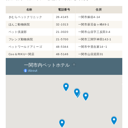
名称
電話番号
住所
きむらペットクリニック
26-4145
一関市銅谷4-14
ほんご動物病院
32-1013
一関市萩荘金ヶ崎49-1
ペット倶楽部
21-3020
一関市山目字三反田3-4
フレンズ動物病院
21-5700
一関市三関字神田142-1
ペットワールドアミーゴ
48-5344
一関市中里在家14−1
Coo＆RIKU一関店
48-5146
一関市山目泥田31