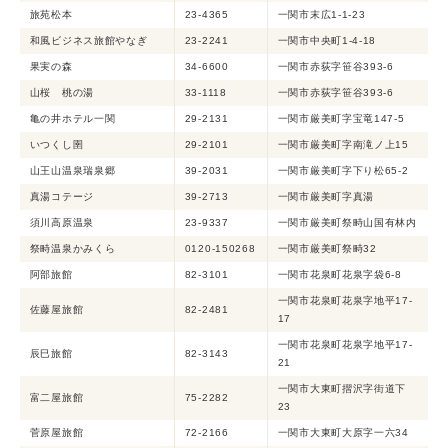
旅苑松本
23-4365
一関市末広1-1-23
和風ビジネス旅館やなぎ
23-2241
一関市中央町1-4-18
果実の森
34-6600
一関市赤荻字笹谷393-6
山桜 桃の湯
33-1118
一関市赤荻字笹谷393-6
亀の井ホテル一関
29-2131
一関市厳美町字宝竜147-5
いつくし圉
29-2101
一関市厳美町字南滝ノ上15
山王山温泉瑞泉郷
39-2031
一関市厳美町字下り松65-2
真湯コテージ
39-2713
一関市厳美町字真湯
須川高原温泉
23-9337
一関市厳美町祭畤山国有林内
祭畤温泉かみくら
0120-150268
一関市厳美町祭畤32
阿部旅館
82-3101
一関市花泉町花泉字袋6-8
一関市花泉町花泉字地平17-
佐藤屋旅館
82-2481
17
一関市花泉町花泉字地平17-
辰巳旅館
82-3143
21
一関市大東町摺沢字街道下
富二屋旅館
75-2282
23
菅原屋旅館
72-2166
一関市大東町大原字一六34