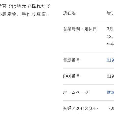
産直では地元で採れたて
所在地
岩
の農産物、手作り豆腐、
営業時間・定休日
3月
12
年
電話番号
019
FAX番号
019
ホームページ
htt
交通アクセス(JR・
（