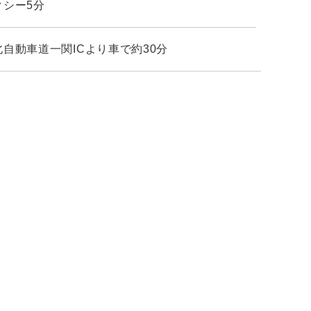
クシー5分
北自動車道一関ICより車で約30分