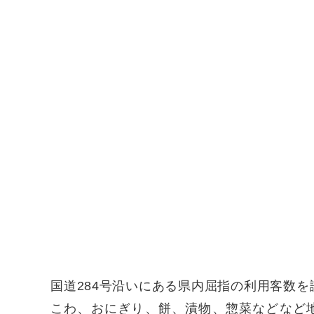
国道284号沿いにある県内屈指の利用客数
こわ、おにぎり、餅、漬物、惣菜などなど