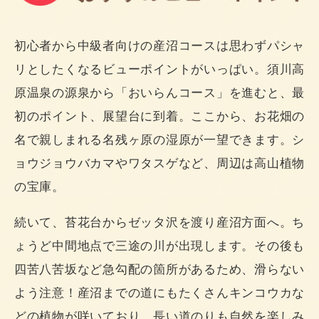
初心者から中級者向けの産沼コースは思わずパシャ
リとしたくなるビューポイントがいっぱい。須川高
原温泉の源泉から「おいらんコース」を進むと、最
初のポイント、展望台に到着。ここから、お花畑の
名で親しまれる名残ヶ原の湿原が一望できます。シ
ョウジョウバカマやワタスゲなど、周辺は高山植物
の宝庫。
続いて、苔花台からゼッタ沢を渡り産沼方面へ。ち
ょうど中間地点で三途の川が出現します。その後も
四苦八苦坂など急勾配の箇所があるため、滑らない
よう注意！産沼までの道にもたくさんキンコウカな
どの植物が咲いており、長い道のりも自然を楽しみ