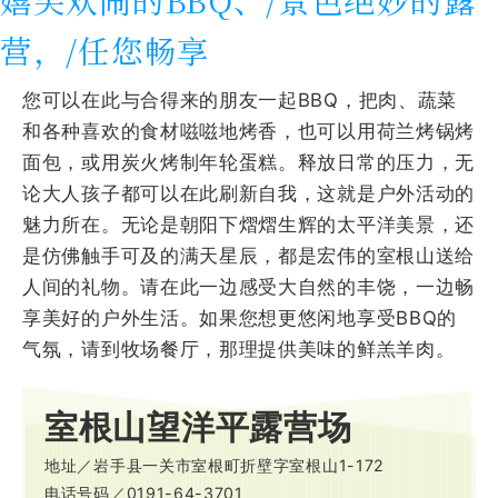
营，/任您畅享
您可以在此与合得来的朋友一起BBQ，把肉、蔬菜
和各种喜欢的食材嗞嗞地烤香，也可以用荷兰烤锅烤
面包，或用炭火烤制年轮蛋糕。释放日常的压力，无
论大人孩子都可以在此刷新自我，这就是户外活动的
魅力所在。无论是朝阳下熠熠生辉的太平洋美景，还
是仿佛触手可及的满天星辰，都是宏伟的室根山送给
人间的礼物。请在此一边感受大自然的丰饶，一边畅
享美好的户外生活。如果您想更悠闲地享受BBQ的
气氛，请到牧场餐厅，那理提供美味的鲜羔羊肉。
室根山望洋平露营场
地址／岩手县一关市室根町折壁字室根山1-172
电话号码／0191-64-3701