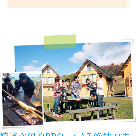
嬉笑欢闹的BBQ、/景色绝妙的露