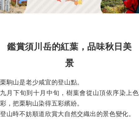
鑑賞須川岳的紅葉，品味秋日美
景
栗駒山是老少咸宜的登山點。
九月下旬到十月中旬，樹葉會從山頂依序染上色
彩，把栗駒山染得五彩繽紛。
登山時不妨順道欣賞大自然交織出的景色變化。