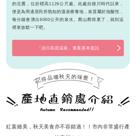
的北麓，位於標高1126公尺處。此處自德川時代以來，
便是為周邊居民所熟知的溫泉療養地，泉質屬於強酸性，
每分鐘會湧出6000公升的泉水。爬山爬得累了，就到這
裡來放鬆一下吧。
「須川高原温泉」查看基本資訊
秋
的
天
嚐
味
品
覺
得
！
記
！
紅葉雖美，秋天美食亦不容錯過！！市內非常盛行產