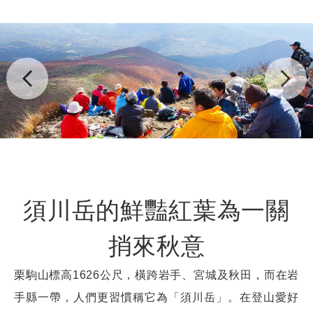
須川岳的鮮豔紅葉為一關
捎來秋意
栗駒山標高1626公尺，橫跨岩手、宮城及秋田，而在岩
手縣一帶，人們更習慣稱它為「須川岳」。在登山愛好