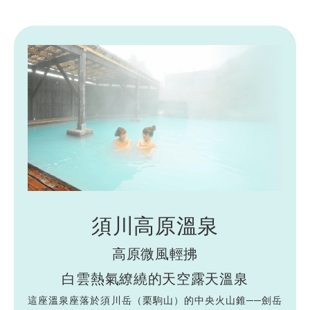
須川高原溫泉
高原微風輕拂
白雲熱氣繚繞的天空露天溫泉
這座溫泉座落於須川岳（栗駒山）的中央火山錐──劍岳