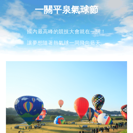
一關平泉氣球節
國內最高峰的競技大會就在一關！
讓夢想隨著熱氣球一同飛向藍天。