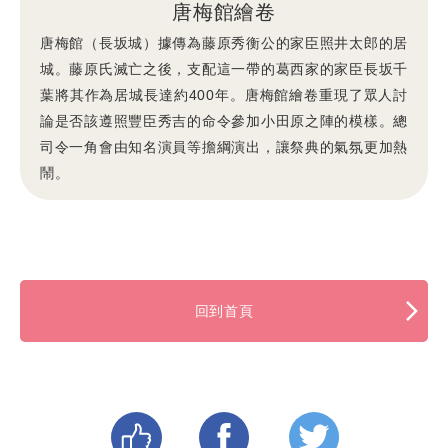
唐梅館繪卷
唐梅館（長坂城）據傳為藤原秀衡公的家臣照井太郎的居
城。藤原氏滅亡之後，支配這一帶的葛西家的家臣長坂千
葉將其作為居城長達約400年。唐梅館繪卷重現了眾人討
論是否該遵照豐臣秀吉的命令參加小田原之陣的模樣。總
司令一角會由知名演員等擔綱演出，讓祭典的氣氛更加熱
鬧。
回到首頁